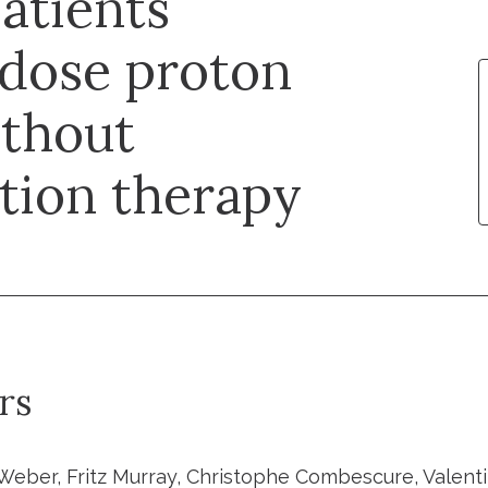
atients
-dose proton
ithout
tion therapy
rs
Weber, Fritz Murray, Christophe Combescure, Valentin