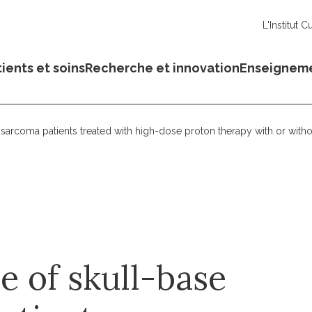
L'Institut C
ients et soins
Recherche et innovation
Enseignem
rcoma patients treated with high-dose proton therapy with or withou
 of skull-base