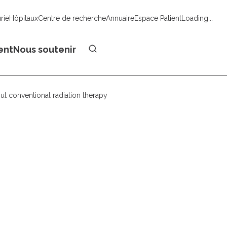
urie
Hôpitaux
Centre de recherche
Annuaire
Espace Patient
Loading...
Faire un don
ent
Nous soutenir
t conventional radiation therapy