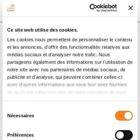
Ce site web utilise des cookies.
Les cookies nous permettent de personnaliser le contenu
Auteurs
et les annonces, d'offrir des fonctionnalités relatives aux
médias sociaux et d'analyser notre trafic. Nous
Morgane Mabire, Hélène Gilgenkrantz, Sophie
partageons également des informations sur l'utilisation de
Lotersztajn
notre site avec nos partenaires de médias sociaux, de
publicité et d'analyse, qui peuvent combiner celles-ci
avec d'autres informations que vous leur avez fournies
ou qu'ils ont collectées lors de votre utilisation de leurs
services.
Sélection
Nécessaires
du
consentement
Préférences