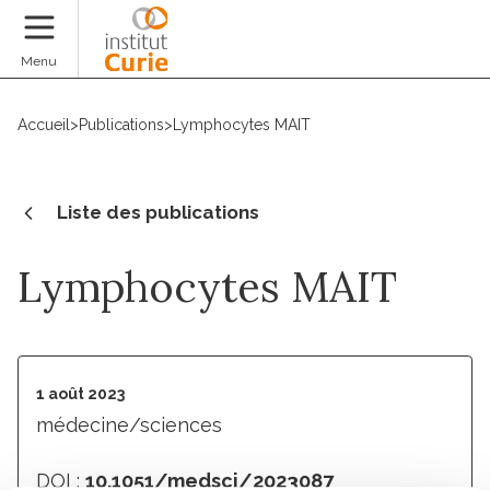
Faire un don
Menu
Accueil
>
Publications
>
Lymphocytes MAIT
Liste des publications
Lymphocytes MAIT
1 août 2023
médecine/sciences
DOI :
10.1051/medsci/2023087