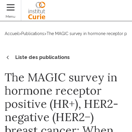
Faire un don
Menu
Accueil
>
Publications
>
The MAGIC survey in hormone receptor posit
Liste des publications
The MAGIC survey in
hormone receptor
positive (HR+), HER2-
negative (HER2−)
breast cancer: When