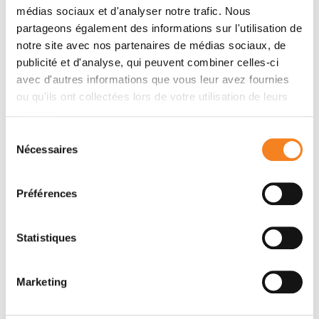
médias sociaux et d'analyser notre trafic. Nous
partageons également des informations sur l'utilisation de
notre site avec nos partenaires de médias sociaux, de
publicité et d'analyse, qui peuvent combiner celles-ci
avec d'autres informations que vous leur avez fournies
ou qu'ils ont collectées lors de votre utilisation de leurs
services.
Sélection
Nécessaires
du
MARION
FRANCOIS
consentement
SALOU
LEGOUX
Préférences
Chargé de recherche
Inserm
Statistiques
Marketing