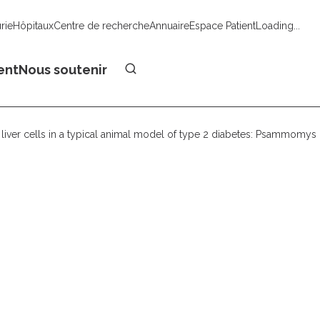
urie
Hôpitaux
Centre de recherche
Annuaire
Espace Patient
Loading...
Faire un don
ent
Nous soutenir
f liver cells in a typical animal model of type 2 diabetes: Psammomy