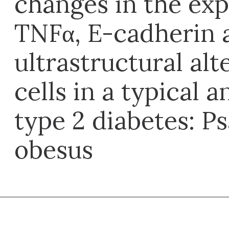
changes in the exp
TNFα, E-cadherin 
ultrastructural alte
cells in a typical 
type 2 diabetes:
obesus