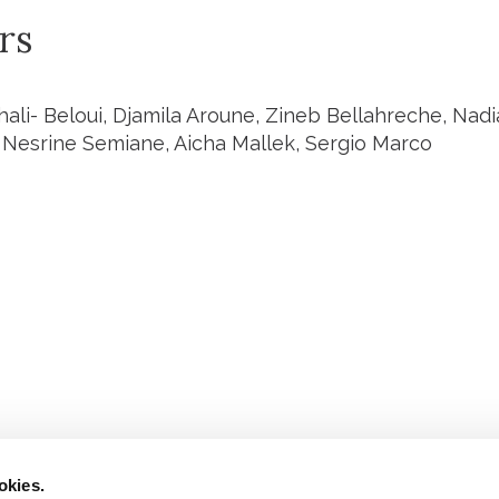
rs
hali- Beloui, Djamila Aroune, Zineb Bellahreche, Nad
Nesrine Semiane, Aicha Mallek, Sergio Marco
Retrouvez notre actualité sur les réseaux
okies.