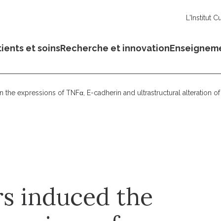
L'Institut C
ients et soins
Recherche et innovation
Enseignem
 the expressions of TNFα, E-cadherin and ultrastructural alteration o
rs induced the