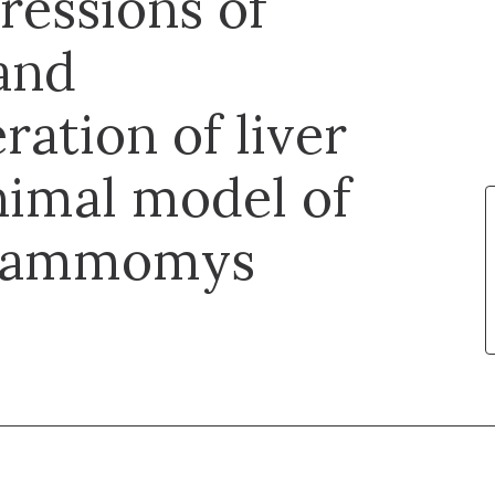
ressions of
and
ration of liver
animal model of
 Psammomys