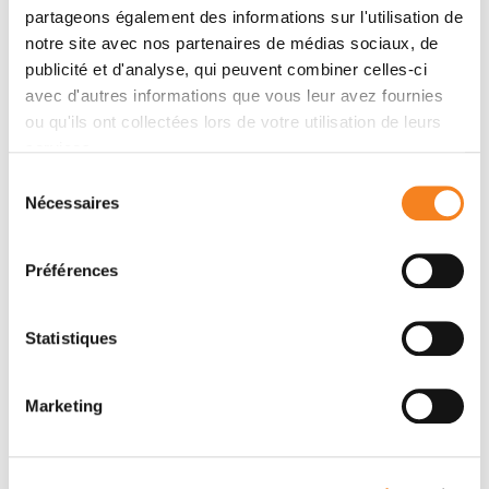
partageons également des informations sur l'utilisation de
notre site avec nos partenaires de médias sociaux, de
publicité et d'analyse, qui peuvent combiner celles-ci
avec d'autres informations que vous leur avez fournies
ou qu'ils ont collectées lors de votre utilisation de leurs
services.
Sélection
Nécessaires
du
consentement
MATTHIEU
PIEL
Préférences
Statistiques
Marketing