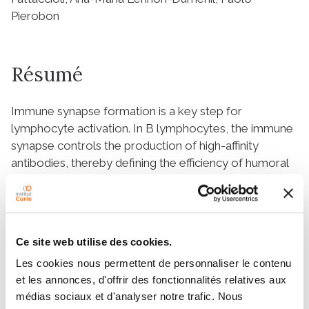
Pierobon
Résumé
Immune synapse formation is a key step for
lymphocyte activation. In B lymphocytes, the immune
synapse controls the production of high-affinity
antibodies, thereby defining the efficiency of humoral
immune responses. While the key roles played by
both the actin and microtubule cytoskeletons in the
formation and function of the immune synapse have
become increasingly clear, how the different events
Ce site web utilise des cookies.
involved in synapse formation are coordinated in
Les cookies nous permettent de personnaliser le contenu
space and time by actin–microtubule interactions is
et les annonces, d'offrir des fonctionnalités relatives aux
not understood. Using a microfluidic pairing device,
médias sociaux et d'analyser notre trafic. Nous
we studied with unprecedented resolution the