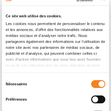
Auteurs
Hélène Lazareth, Olivia Lenoir, Florian Garo, Angélique
Ce site web utilise des cookies.
Rocha, Isabelle Giscos-Douriez, May Fayad,
Les cookies nous permettent de personnaliser le contenu
Nasreddine Saidi, Léa Guyonnet, Alexandre Karras,
et les annonces, d'offrir des fonctionnalités relatives aux
Marcus J. Moeller, Carole Hénique-Gréciet, Maria-
médias sociaux et d'analyser notre trafic. Nous
Christina Zennaro, Sheerazed Boulkroun, Pierre-Louis
partageons également des informations sur l'utilisation de
Tharaux
notre site avec nos partenaires de médias sociaux, de
publicité et d'analyse, qui peuvent combiner celles-ci
avec d'autres informations que vous leur avez fournies
Membres
ou qu'ils ont collectées lors de votre utilisation de leurs
services.
Sélection
Nécessaires
du
consentement
Préférences