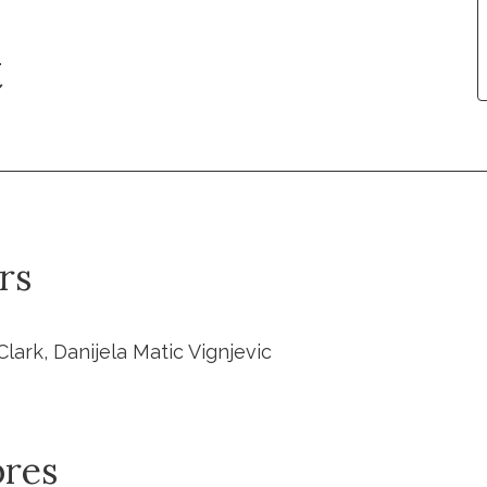
t
rs
lark, Danijela Matic Vignjevic
res