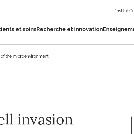
L'Institut C
ients et soins
Recherche et innovation
Enseignem
e of the microenvironment
ll invasion