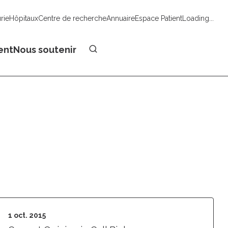
urie
Hôpitaux
Centre de recherche
Annuaire
Espace Patient
Loading...
Faire un don
ent
Nous soutenir
1 oct. 2015