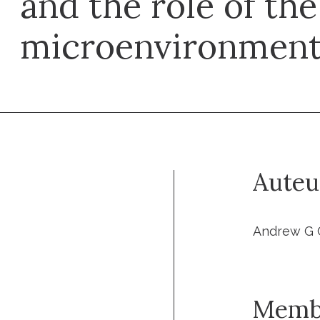
and the role of the
microenvironmen
Auteu
Andrew G C
Memb