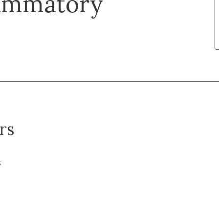
flammatory
rs
s