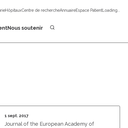
urie
Hôpitaux
Centre de recherche
Annuaire
Espace Patient
Loading...
Faire un don
ent
Nous soutenir
1 sept. 2017
Journal of the European Academy of