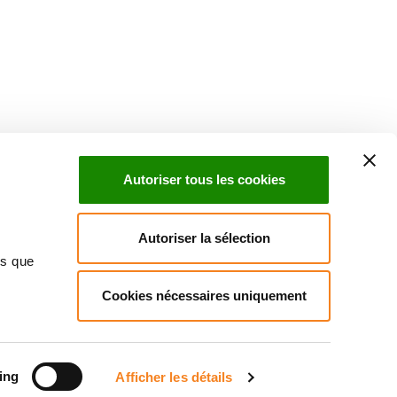
Suivez l'Institut Curie
 sociaux et en vous inscrivant à notre newsletter.
Autoriser tous les cookies
Inscrivez-vous à la newsletter
Autoriser la sélection
ns que
Cookies nécessaires uniquement
ndre
Annuaire
Actualités
Droits du patient
Presse
itique des données personnelles
Gestion des cookies
Signalement
ing
Afficher les détails