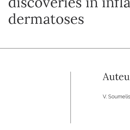
discoveries in in
dermatoses
Auteu
V. Soumeli