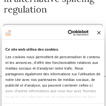
regulation
1 août 2011
Current Opinion in Genetics &amp;
Development
Ce site web utilise des cookies.
Les cookies nous permettent de personnaliser le contenu
DOI :
10.1016/j.gde.2011.03.004
et les annonces, d'offrir des fonctionnalités relatives aux
médias sociaux et d'analyser notre trafic. Nous
partageons également des informations sur l'utilisation de
notre site avec nos partenaires de médias sociaux, de
publicité et d'analyse, qui peuvent combiner celles-ci
avec d'autres informations que vous leur avez fournies
Auteurs
ou qu'ils ont collectées lors de votre utilisation de leurs
services.
Reini F Luco, Tom Misteli