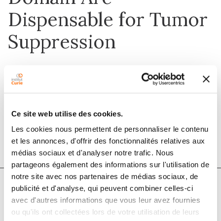
Dispensable for Tumor
Suppression
1 févr. 2007
Molecular and Cellular Biology
Ce site web utilise des cookies.
DOI :
10.1128/mcb.00999-06
Les cookies nous permettent de personnaliser le contenu
et les annonces, d'offrir des fonctionnalités relatives aux
médias sociaux et d'analyser notre trafic. Nous
partageons également des informations sur l'utilisation de
notre site avec nos partenaires de médias sociaux, de
publicité et d'analyse, qui peuvent combiner celles-ci
Auteurs
avec d'autres informations que vous leur avez fournies
ou qu'ils ont collectées lors de votre utilisation de leurs