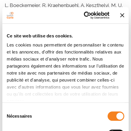
L. Boeckemeier, R. Kraehenbuehl, A. Keszthelyi, M. U.
Gasasira, E. G. Vernon, R. Beardmore, C. B. Vågbø, D.
Chaplin, S. Gollins, H. E. Krokan, S. A. E. Lambert, B.
Paizs, E. Hartsuiker
Ce site web utilise des cookies.
Les cookies nous permettent de personnaliser le contenu
Résumé
et les annonces, d'offrir des fonctionnalités relatives aux
médias sociaux et d'analyser notre trafic. Nous
partageons également des informations sur l'utilisation de
Mre11 exonuclease activity removes gemcitabine
notre site avec nos partenaires de médias sociaux, de
from the nascent strand during DNA replication.
publicité et d'analyse, qui peuvent combiner celles-ci
avec d'autres informations que vous leur avez fournies
ou qu'ils ont collectées lors de votre utilisation de leurs
Membres
services.
Sélection
Nécessaires
du
consentement