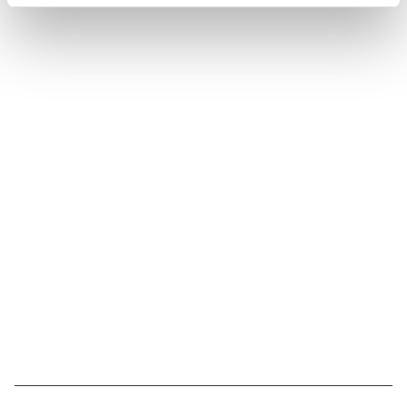
Suivez l'Institut Curie
Retrouvez notre actualité sur les réseaux
sociaux et en vous inscrivant à notre newsletter.
Inscrivez-vous à la newsletter