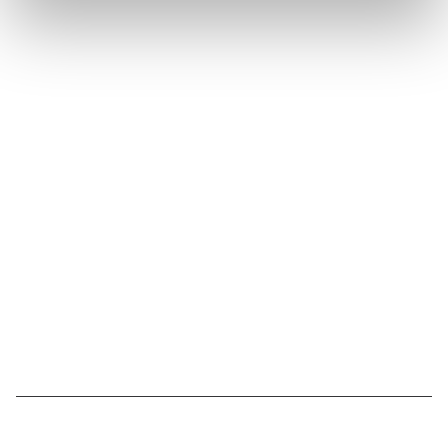
Suivez l'Institut Curie
Retrouvez notre actualité sur les réseaux
sociaux et en vous inscrivant à notre newsletter.
Inscrivez-vous à la newsletter
Nous contacter