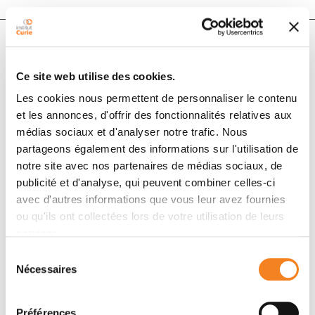
Auteurs
Ce site web utilise des cookies.
Les cookies nous permettent de personnaliser le contenu
Constance Le Goux, Sophie Vacher, Géraldine Pignot,
et les annonces, d'offrir des fonctionnalités relatives aux
Mathilde Sibony, Nicolas Barry Delongchamps, Benoit
médias sociaux et d'analyser notre trafic. Nous
Terris, Eliane Piaggio, Marc Zerbib, Diane Damotte,
partageons également des informations sur l'utilisation de
Ivan Bieche
notre site avec nos partenaires de médias sociaux, de
publicité et d'analyse, qui peuvent combiner celles-ci
avec d'autres informations que vous leur avez fournies
Membres
ou qu'ils ont collectées lors de votre utilisation de leurs
services.
Sélection
Nécessaires
du
consentement
Préférences