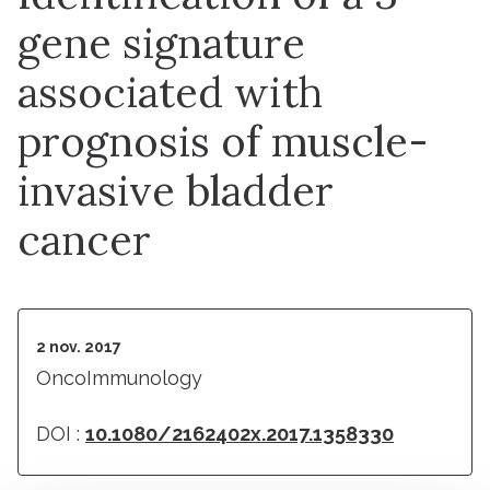
gene signature
associated with
prognosis of muscle-
invasive bladder
cancer
2 nov. 2017
OncoImmunology
DOI :
10.1080/2162402x.2017.1358330