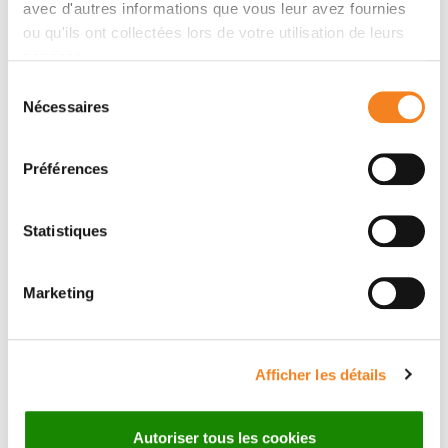
avec d'autres informations que vous leur avez fournies
Epidémiologie génétique des cancers
ou qu'ils ont collectées lors de votre utilisation de leurs
FABIENNE LESUEUR
services.
SÉVERINE EON-MARCHAIS
Sélection
Nécessaires
du
consentement
Préférences
Statistiques
Membres
Marketing
Afficher les détails
Autoriser tous les cookies