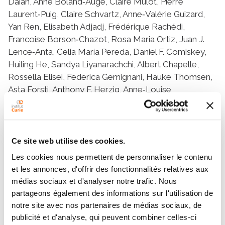
Daian, Anne Boland‐Auge, Claire Mulot, Pierre
Laurent‐Puig, Claire Schvartz, Anne‐Valérie Guizard,
Yan Ren, Elisabeth Adjadj, Frédérique Rachédi,
Francoise Borson‐Chazot, Rosa Maria Ortiz, Juan J.
Lence‐Anta, Celia María Pereda, Daniel F. Comiskey,
Huiling He, Sandya Liyanarachchi, Albert Chapelle,
Rossella Elisei, Federica Gemignani, Hauke Thomsen,
Asta Forsti, Anthony F. Herzig, Anne‐Louise
Leutenegger, Carole Rubino, Evgenia Ostroumova,
Ausrele Kesminiene, Marie‐Christine Boutron‐Ruault,
Jean‐François Deleuze, Pascal Guénel, Florent
Vathaire
Ce site web utilise des cookies.
Les cookies nous permettent de personnaliser le contenu
et les annonces, d'offrir des fonctionnalités relatives aux
Equipes
médias sociaux et d'analyser notre trafic. Nous
partageons également des informations sur l'utilisation de
notre site avec nos partenaires de médias sociaux, de
publicité et d'analyse, qui peuvent combiner celles-ci
Équipe