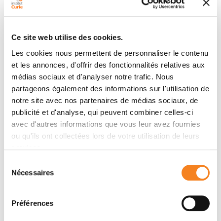
Auteurs
I Kogan-Sakin, Y Tabach, Y Buganim, A Molchadsky, H
Ce site web utilise des cookies.
Solomon, S Madar, I Kamer, P Stambolsky, A Shelly, N
Les cookies nous permettent de personnaliser le contenu
Goldfinger, S Valsesia-Wittmann, A Puisieux, A
et les annonces, d'offrir des fonctionnalités relatives aux
Zundelevich, E N Gal-Yam, C Avivi, I Barshack, M Brait,
médias sociaux et d'analyser notre trafic. Nous
D Sidransky, E Domany, V Rotter
partageons également des informations sur l'utilisation de
notre site avec nos partenaires de médias sociaux, de
publicité et d'analyse, qui peuvent combiner celles-ci
Membres
avec d'autres informations que vous leur avez fournies
ou qu'ils ont collectées lors de votre utilisation de leurs
services.
Sélection
Nécessaires
du
consentement
Préférences