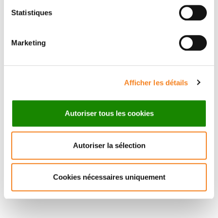
Statistiques
ALAIN
PUISIEUX
Marketing
Professeur - Médecin
UVSQ
Afficher les détails
Autoriser tous les cookies
Autoriser la sélection
Cookies nécessaires uniquement