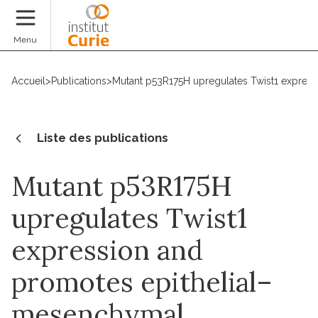
Faire un don
Menu
Accueil
>
Publications
>
Mutant p53R175H upregulates Twist1 expressi
Liste des publications
Mutant p53R175H
upregulates Twist1
expression and
promotes epithelial–
mesenchymal