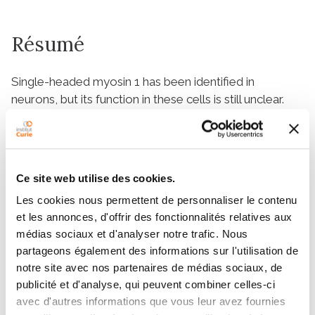
Résumé
Single-headed myosin 1 has been identified in
neurons, but its function in these cells is still unclear.
We demonstrate that depletion of myosin 1b
(Myo1b), inhibition of its motor activity, or its binding to
phosphoinositides impairs the formation of the axon,
whereas overexpression of Myo1b increases the
Ce site web utilise des cookies.
number of axon-like structures. Myo1b is associated
Les cookies nous permettent de personnaliser le contenu
with growth cones and actin waves, two major
et les annonces, d'offrir des fonctionnalités relatives aux
contributors to neuronal symmetry breaking. We
médias sociaux et d'analyser notre trafic. Nous
show that Myo1b controls the dynamics of the
partageons également des informations sur l'utilisation de
growth cones and the anterograde propagation of
notre site avec nos partenaires de médias sociaux, de
the actin waves. By coupling the membrane to the
publicité et d'analyse, qui peuvent combiner celles-ci
actin cytoskeleton, Myo1b regulates the size of the
avec d'autres informations que vous leur avez fournies
actin network as well as the stability and size of