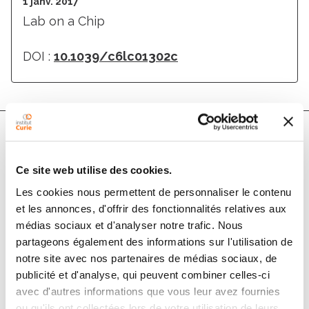
1 janv. 2017
Lab on a Chip
DOI :
10.1039/c6lc01302c
Auteurs
Ce site web utilise des cookies.
Les cookies nous permettent de personnaliser le contenu
Remo Friedrich, Stephan Block, Mohammadreza
et les annonces, d'offrir des fonctionnalités relatives aux
Alizadehheidari, Susanne Heider, Joachim Fritzsche,
médias sociaux et d'analyser notre trafic. Nous
Elin K. Esbjörner, Fredrik Westerlund, Marta Bally
partageons également des informations sur l'utilisation de
notre site avec nos partenaires de médias sociaux, de
publicité et d'analyse, qui peuvent combiner celles-ci
Résumé
avec d'autres informations que vous leur avez fournies
ou qu'ils ont collectées lors de votre utilisation de leurs