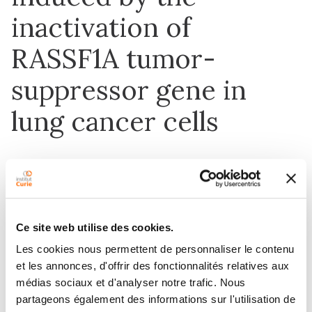
inactivation of
RASSF1A tumor-
suppressor gene in
lung cancer cells
1 déc. 2019
Journal of Experimental & Clinical Cancer
Research
Ce site web utilise des cookies.
Les cookies nous permettent de personnaliser le contenu
DOI :
10.1186/s13046-019-1145-8
et les annonces, d'offrir des fonctionnalités relatives aux
médias sociaux et d'analyser notre trafic. Nous
partageons également des informations sur l'utilisation de