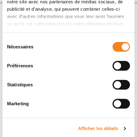
notre site avec nos partenaires de médias sociaux, de
publicité et d'analyse, qui peuvent combiner celles-ci
avec d'autres informations que vous leur avez fournies
Auteurs
ou qu'ils ont collectées lors de votre utilisation de leurs
services.
Sélection
Maureen Keller, Fatéméh Dubois, Sylvain Teulier,
Nécessaires
du
Alexandre P. J. Martin, Jérôme Levallet, Elodie Maille,
consentement
Solenn Brosseau, Nicolas Elie, Alexander Hergovich,
Emmanuel Bergot, Jacques Camonis, Gérard
Préférences
Zalcman, Guénaëlle Levallet
Statistiques
Marketing
Afficher les détails