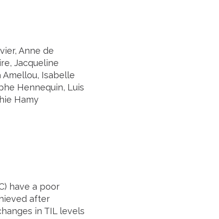
uvier, Anne de
re, Jacqueline
Amellou, Isabelle
ophe Hennequin, Luis
ophie Hamy
C) have a poor
hieved after
hanges in TIL levels