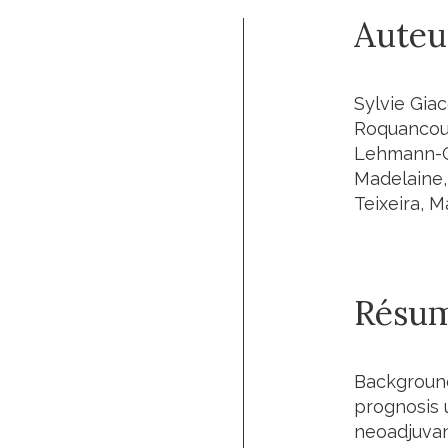
Auteu
Sylvie Giac
Roquancour
Lehmann-Ch
Madelaine,
Teixeira, 
Résu
Background
prognosis 
neoadjuvan