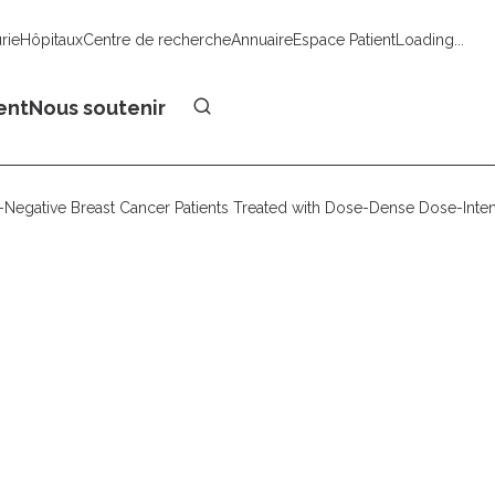
urie
Hôpitaux
Centre de recherche
Annuaire
Espace Patient
Loading...
Faire un don
ent
Nous soutenir
ple-Negative Breast Cancer Patients Treated with Dose-Dense Dose-I