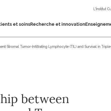
L'Institut C
ients et soins
Recherche et innovation
Enseignem
ent Stromal Tumor-Infiltrating Lymphocyte (TIL) and Survival in Tri
ship between