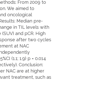
methods: From 2009 to
ion. We aimed to
and oncological
 Results: Median pre-
ange in TIL levels with
e (SUV) and pCR. High
sponse after two cycles
lvement at NAC
 independently
I (1.1; 1.9) p = 0.014
ctively). Conclusion:
ter NAC are at higher
juvant treatment, such as