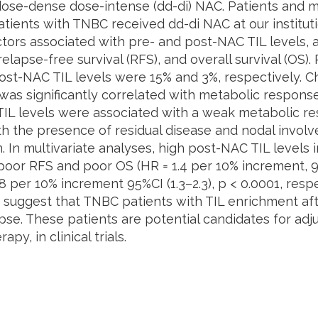
dose-dense dose-intense (dd-di) NAC. Patients and 
patients with TNBC received dd-di NAC at our institut
actors associated with pre- and post-NAC TIL levels, 
lapse-free survival (RFS), and overall survival (OS).
st-NAC TIL levels were 15% and 3%, respectively. Ch
was significantly correlated with metabolic respons
IL levels were associated with a weak metabolic re
th the presence of residual disease and nodal invo
. In multivariate analyses, high post-NAC TIL levels
oor RFS and poor OS (HR = 1.4 per 10% increment, 95%C
8 per 10% increment 95%CI (1.3–2.3), p < 0.0001, respe
s suggest that TNBC patients with TIL enrichment af
apse. These patients are potential candidates for ad
py, in clinical trials.