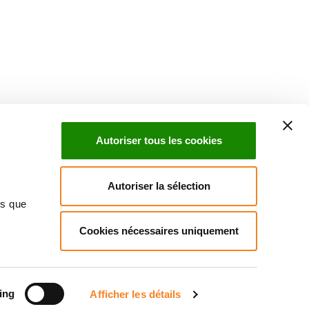
Suivez l'Institut Curie
 sociaux et en vous inscrivant à notre newsletter.
Autoriser tous les cookies
Inscrivez-vous à la newsletter
Autoriser la sélection
ns que
Cookies nécessaires uniquement
ndre
Annuaire
Actualités
Droits du patient
Presse
itique des données personnelles
Gestion des cookies
Signalement
ing
Afficher les détails