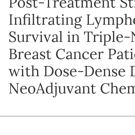
Post-Treatment S
Infiltrating Lymph
Survival in Triple
Breast Cancer Pati
with Dose-Dense 
NeoAdjuvant Che