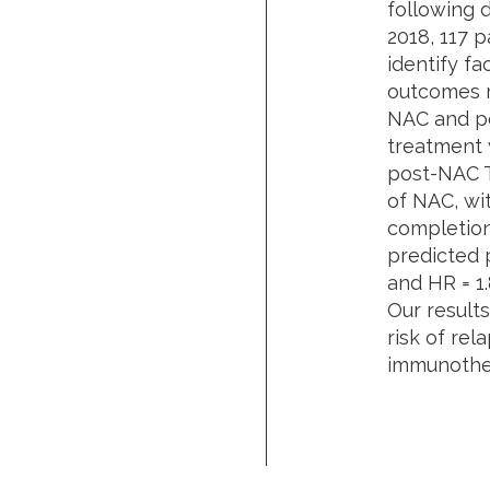
following 
2018, 117 
identify f
outcomes re
NAC and po
treatment 
post-NAC T
of NAC, wi
completion
predicted p
and HR = 1.
Our result
risk of rel
immunothera