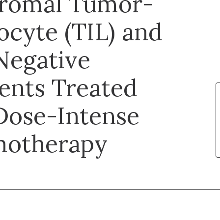
tromal Tumor-
ocyte (TIL) and
-Negative
ents Treated
Dose-Intense
motherapy