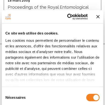
18 mars 2009
Proceedings of the Royal Entomological
Society of London. Series B, Taxonomy
DOI :
10.1111/j.1365-3113.1964.tb01632.x
Ce site web utilise des cookies.
Les cookies nous permettent de personnaliser le contenu
et les annonces, d'offrir des fonctionnalités relatives aux
médias sociaux et d'analyser notre trafic. Nous
partageons également des informations sur l'utilisation de
Auteurs
notre site avec nos partenaires de médias sociaux, de
publicité et d'analyse, qui peuvent combiner celles-ci
Charles P. Alexander
avec d'autres informations que vous leur avez fournies
ou qu'ils ont collectées lors de votre utilisation de leurs
services.
Sélection
Nécessaires
du
consentement