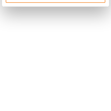
Nous contacter
Nous rejoindre
Annuaire
Actualités
Droits du patient
Presse
Mentions légales
Politique des données personnelles
Gestion des cookies
Signalement