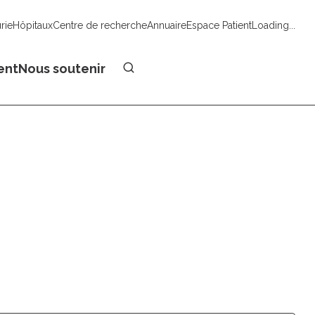
urie
Hôpitaux
Centre de recherche
Annuaire
Espace Patient
Loading...
Faire un don
ent
Nous soutenir