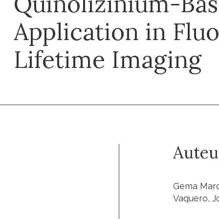
Quinolizinium-Bas
Application in Flu
Lifetime Imaging
Auteu
Gema Marcel
Vaquero, J