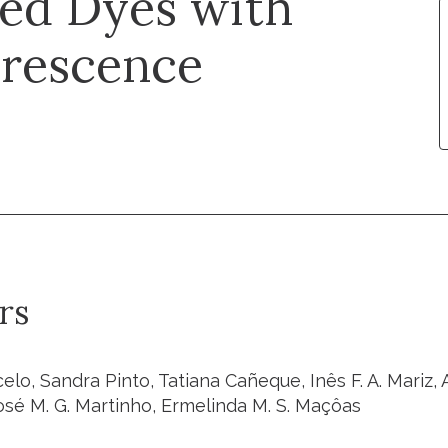
ed Dyes with
orescence
rs
o, Sandra Pinto, Tatiana Cañeque, Inês F. A. Mariz, 
osé M. G. Martinho, Ermelinda M. S. Maçôas