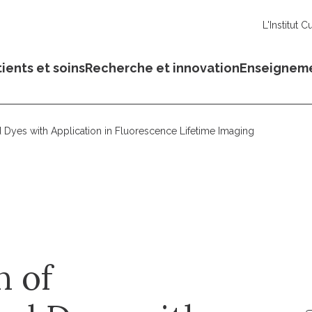
L'Institut C
ients et soins
Recherche et innovation
Enseignem
 Dyes with Application in Fluorescence Lifetime Imaging
n of