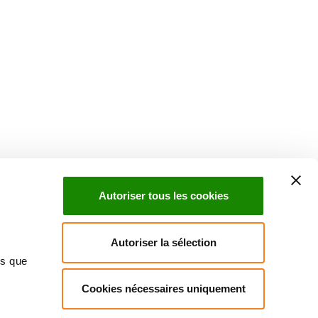
Suivez l'Institut Curie
 sociaux et en vous inscrivant à notre newsletter.
Autoriser tous les cookies
Inscrivez-vous à la newsletter
Autoriser la sélection
ns que
Cookies nécessaires uniquement
ndre
Annuaire
Actualités
Droits du patient
Presse