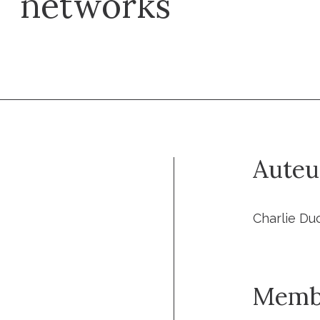
networks
Auteu
Charlie Duc
Memb