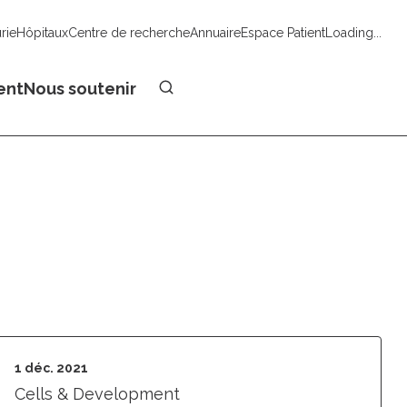
urie
Hôpitaux
Centre de recherche
Annuaire
Espace Patient
Loading...
Faire un don
ent
Nous soutenir
1 déc. 2021
Cells & Development