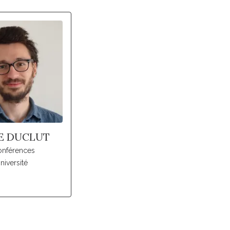
E DUCLUT
onférences
iversité