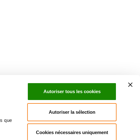
Suivez l'Institut Curie
 sociaux et en vous inscrivant à notre newsletter.
Autoriser tous les cookies
Inscrivez-vous à la newsletter
Autoriser la sélection
ns que
Cookies nécessaires uniquement
ndre
Annuaire
Actualités
Droits du patient
Presse