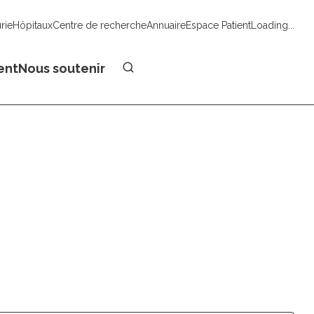
urie
Hôpitaux
Centre de recherche
Annuaire
Espace Patient
Loading...
Faire un don
ent
Nous soutenir