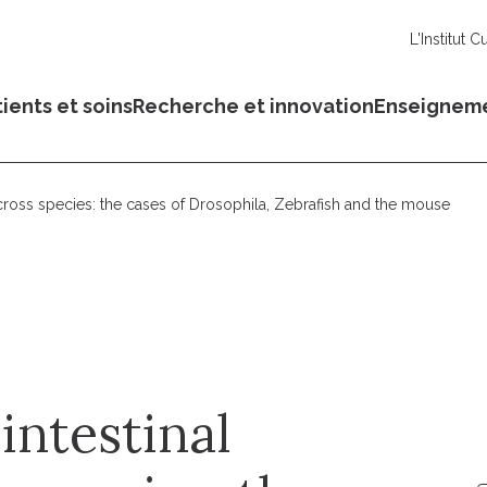
L'Institut C
ients et soins
Recherche et innovation
Enseignem
across species: the cases of Drosophila, Zebrafish and the mouse
intestinal