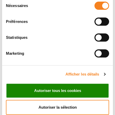
Sélection
Nécessaires
du
consentement
Préférences
Statistiques
Marketing
Suivez l'Institut Curie
Afficher les détails
Retrouvez notre actualité sur les réseaux
Autoriser tous les cookies
sociaux et en vous inscrivant à notre newsletter.
Autoriser la sélection
Inscrivez-vous à la newsletter