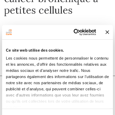
petites cellules
1 déc. 2020
Bulletin du Cancer
Ce site web utilise des cookies.
DOI :
10.1016/j.bulcan.2020.10.003
Les cookies nous permettent de personnaliser le contenu
et les annonces, d'offrir des fonctionnalités relatives aux
médias sociaux et d'analyser notre trafic. Nous
partageons également des informations sur l'utilisation de
notre site avec nos partenaires de médias sociaux, de
publicité et d'analyse, qui peuvent combiner celles-ci
Auteurs
avec d'autres informations que vous leur avez fournies
ou qu'ils ont collectées lors de votre utilisation de leurs
services.
Antoine El Kaddissi, Clémence Basse