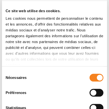
Maria Lennon-Duménil, Miguel C. Seabra, Graça
Ce site web utilise des cookies.
Raposo, Sebastian Amigorena
Les cookies nous permettent de personnaliser le contenu
et les annonces, d'offrir des fonctionnalités relatives aux
Membres
médias sociaux et d'analyser notre trafic. Nous
partageons également des informations sur l'utilisation de
notre site avec nos partenaires de médias sociaux, de
publicité et d'analyse, qui peuvent combiner celles-ci
avec d'autres informations que vous leur avez fournies
ou qu'ils ont collectées lors de votre utilisation de leurs
services.
Sélection
Nécessaires
du
consentement
SEBASTIAN
MARIA DA
Préférences
AMIGORENA
GRACA
BENEDETTI
Directeur de recherche
Statistiques