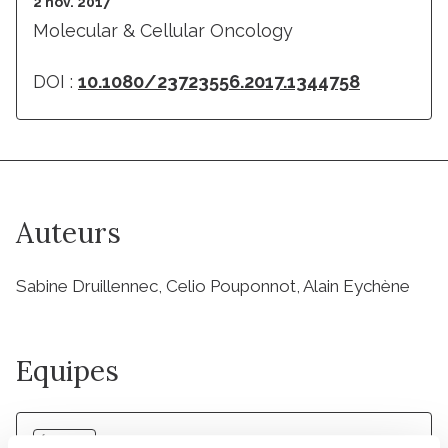
2 nov. 2017
Molecular & Cellular Oncology
DOI :
10.1080/23723556.2017.1344758
Auteurs
Sabine Druillennec, Celio Pouponnot, Alain Eychène
Equipes
Équipe