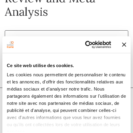
Analysis
1 juil. 2020
Journal of Thoracic Oncology
DOI :
10.1016/j.jtho.2020.03.002
Ce site web utilise des cookies.
Les cookies nous permettent de personnaliser le contenu
et les annonces, d'offrir des fonctionnalités relatives aux
médias sociaux et d'analyser notre trafic. Nous
partageons également des informations sur l'utilisation de
notre site avec nos partenaires de médias sociaux, de
Auteurs
publicité et d'analyse, qui peuvent combiner celles-ci
avec d'autres informations que vous leur avez fournies
Lise Lurienne, Julie Cervesi, Lola Duhalde, Jean de
ou qu'ils ont collectées lors de votre utilisation de leurs
services.
Gunzburg, Antoine Andremont, Gérard Zalcman,