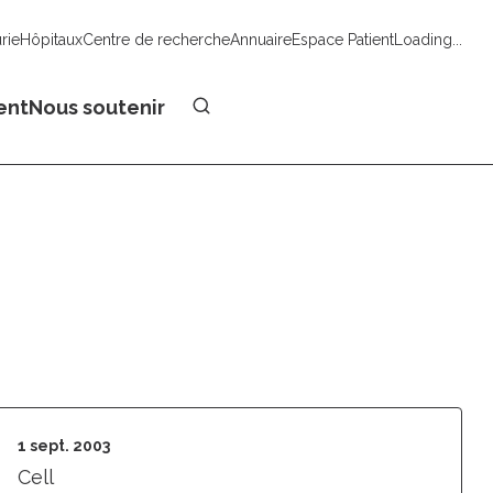
urie
Hôpitaux
Centre de recherche
Annuaire
Espace Patient
Loading...
Faire un don
ent
Nous soutenir
1 sept. 2003
Cell