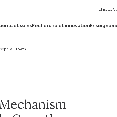
L'Institut C
ients et soins
Recherche et innovation
Enseignem
osophila Growth
r Mechanism