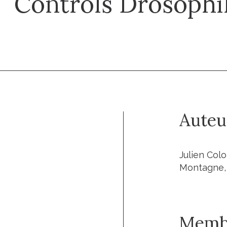
Controls Drosophi
Auteu
Julien Col
Montagne, 
Memb