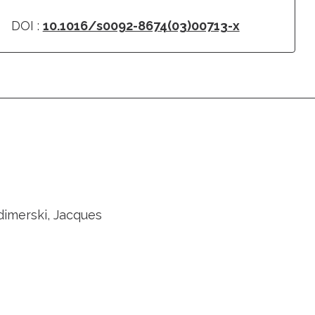
DOI :
10.1016/s0092-8674(03)00713-x
dimerski, Jacques