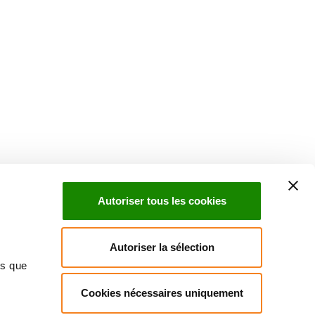
Suivez l'Institut Curie
 sociaux et en vous inscrivant à notre newsletter.
Autoriser tous les cookies
Inscrivez-vous à la newsletter
Autoriser la sélection
ns que
Cookies nécessaires uniquement
ndre
Annuaire
Actualités
Droits du patient
Presse