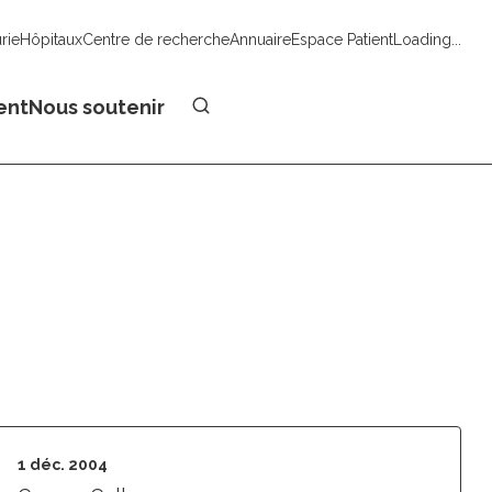
urie
Hôpitaux
Centre de recherche
Annuaire
Espace Patient
Loading...
Faire un don
ent
Nous soutenir
1 déc. 2004