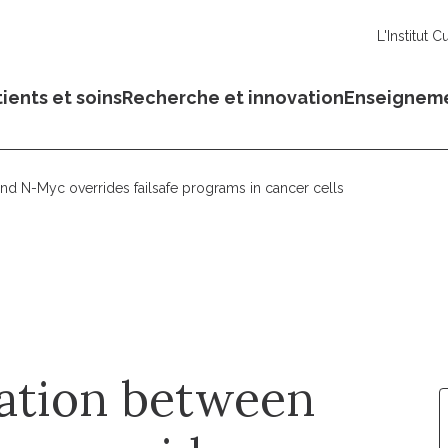
L'Institut C
ients et soins
Recherche et innovation
Enseignem
d N-Myc overrides failsafe programs in cancer cells
ation between