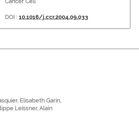
Cancer Cell
DOI :
10.1016/j.ccr.2004.09.033
quier, Elisabeth Garin,
ippe Leissner, Alain