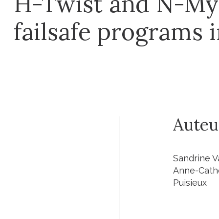
H-Twist and N-My
failsafe programs i
Auteu
Sandrine V
Anne-Cather
Puisieux