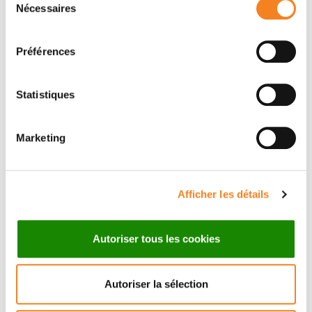
Nécessaires
du
consentement
Préférences
Statistiques
Marketing
Suivez l'Institut Curie
Afficher les détails
Retrouvez notre actualité sur les réseaux
Autoriser tous les cookies
sociaux et en vous inscrivant à notre newsletter.
Autoriser la sélection
Inscrivez-vous à la newsletter