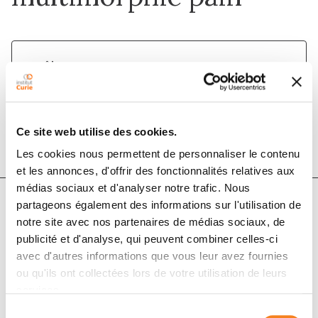
1 août 2019
Supportive Care in Cancer
DOI :
10.1007/s00520-019-04831-z
Ce site web utilise des cookies.
Les cookies nous permettent de personnaliser le contenu
et les annonces, d'offrir des fonctionnalités relatives aux
médias sociaux et d'analyser notre trafic. Nous
partageons également des informations sur l'utilisation de
notre site avec nos partenaires de médias sociaux, de
Auteurs
publicité et d'analyse, qui peuvent combiner celles-ci
avec d'autres informations que vous leur avez fournies
Antoine Lemaire, Brigitte George, Caroline Maindet,
ou qu'ils ont collectées lors de votre utilisation de leurs
Alexis Burnod, Gilles Allano, Christian Minello
services.
Sélection