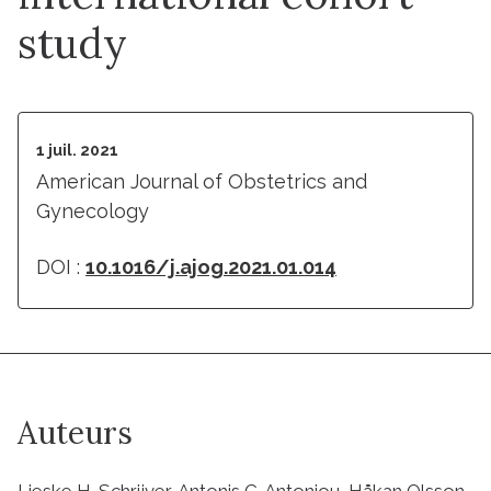
study
1 juil. 2021
American Journal of Obstetrics and
Gynecology
DOI :
10.1016/j.ajog.2021.01.014
Auteurs
Lieske H. Schrijver, Antonis C. Antoniou, Håkan Olsson,