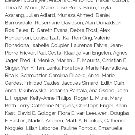
Thea M. Mooij, Marie-José Roos-Blom, Leyla
Azarang, Julian Adlard, Munaza Ahmed, Daniel
Barrowdale, Rosemarie Davidson, Alan Donaldson,
Ros Eeles, D. Gareth Evans, Debra Frost, Alex
Henderson, Louise Izatt, Kai-Ren Ong, Valérie
Bonadona, Isabelle Coupier, Laurence Faivre, Jean-
Pierre Fricker, Paul Gesta, Klaartje van Engelen, Agnes
Jager, Fred H. Menko, Marian J.E. Mourits, Christian F.
Singer, Yen Y. Tan, Lenka Foretova, Marie Navratilova,
Rita K. Schmutzler, Carolina Ellberg, Anne-Marie
Gerdes, Trinidad Caldes, Jacques Simard, Edith Olah,
Anna Jakubowska, Johanna Rantala, Ana Osorio, John
L. Hopper, Kelly-Anne Phillips, Roger L. Milne, Mary
Beth Terry, Catherine Noguès, Christoph Engel, Karin
Kast, David E. Goldgar, Flora E. van Leeuwen, Douglas
F. Easton, Nadine Andrieu, Matti A. Rookus, Catherine
Noguès, Lilian Laborde, Pauline Pontois, Emanuelle