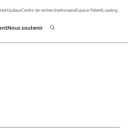
urie
Hôpitaux
Centre de recherche
Annuaire
Espace Patient
Loading...
Faire un don
ent
Nous soutenir