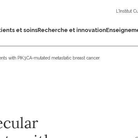
L'Institut C
ients et soins
Recherche et innovation
Enseignem
nts with PIK3CA-mutated metastatic breast cancer
cular