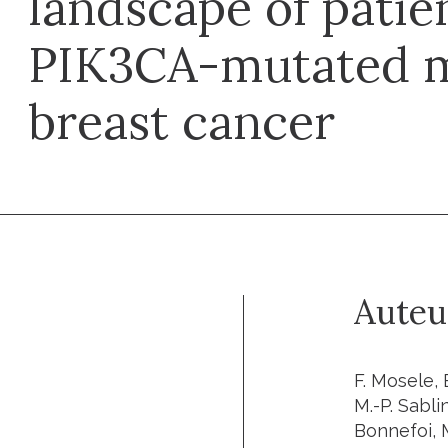
landscape of patie
PIK3CA-mutated m
breast cancer
Auteu
F. Mosele, 
M.-P. Sablin
Bonnefoi, M