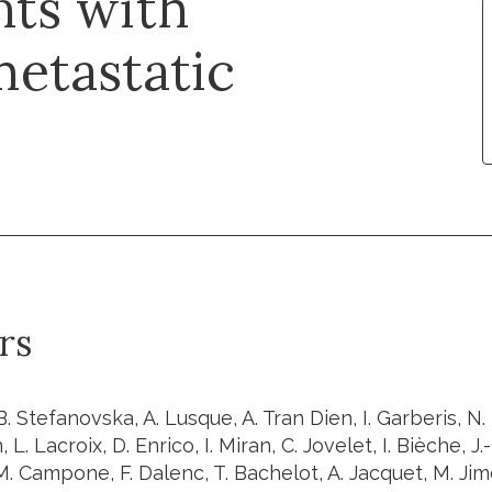
nts with
etastatic
rs
B. Stefanovska, A. Lusque, A. Tran Dien, I. Garberis, N.
, L. Lacroix, D. Enrico, I. Miran, C. Jovelet, I. Bièche, J.-
. Campone, F. Dalenc, T. Bachelot, A. Jacquet, M. Jim