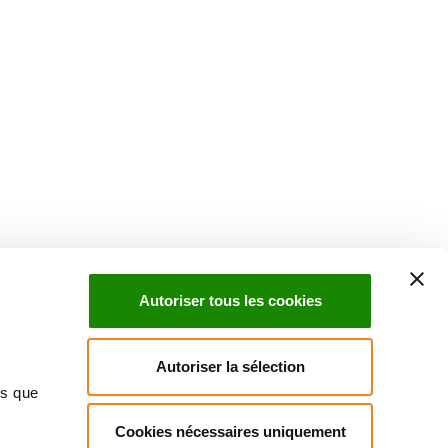
Suivez l'Institut Curie
 sociaux et en vous inscrivant à notre newsletter.
Autoriser tous les cookies
Inscrivez-vous à la newsletter
Autoriser la sélection
ns que
Cookies nécessaires uniquement
ndre
Annuaire
Actualités
Droits du patient
Presse