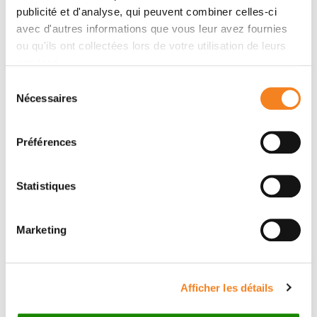
publicité et d'analyse, qui peuvent combiner celles-ci
avec d'autres informations que vous leur avez fournies
Auteurs
ou qu'ils ont collectées lors de votre utilisation de leurs
services.
Giovanni Cecchetto, Alba Ganarin, Ewa Bien, Peter
Sélection
Vorwerk, Gianni Bisogno, Jan Godzinski, Patrizia
Nécessaires
du
Dall'Igna, Yves Reguerre, Dominik Schneider,
consentement
Laurence Brugières, Pierre Leblond, Andrea Ferrari,
Préférences
Ines Brecht, Angela De Paoli, Daniel Orbach
Statistiques
Marketing
Afficher les détails