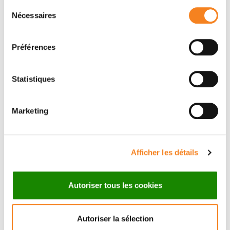
Sélection
Nécessaires
du
Membres
consentement
Préférences
Statistiques
Marketing
Afficher les détails
ALAIN
PUISIEUX
Professeur - Médecin
Autoriser tous les cookies
UVSQ
Autoriser la sélection