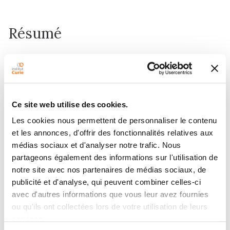
Résumé
Wild-type p53 acts as a tumor suppressor gene by
protecting cells from deleterious effects of genotoxic
agents through the induction of a G1/S arrest or
apoptosis as a response to DNA damage.
Ce site web utilise des cookies.
Transforming proteins of several oncogenic DNA
Les cookies nous permettent de personnaliser le contenu
viruses inactivate tumor suppressor activity of p53 by
et les annonces, d'offrir des fonctionnalités relatives aux
blocking this cellular response. To test whether
médias sociaux et d'analyser notre trafic. Nous
hepatitis B virus displays a similar effect, we studied
partageons également des informations sur l'utilisation de
the p53-mediated cellular response to DNA damage
notre site avec nos partenaires de médias sociaux, de
in 2215 hepatoma cells with replicative hepatitis B
publicité et d'analyse, qui peuvent combiner celles-ci
virus. We demonstrate that hepatitis B virus replication
avec d'autres informations que vous leur avez fournies
does not interfere with known cellular functions of
ou qu'ils ont collectées lors de votre utilisation de leurs
p53 protein.
services.