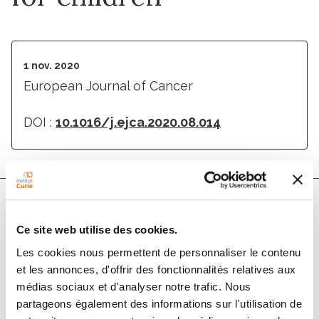
1 nov. 2020
European Journal of Cancer
DOI :
10.1016/j.ejca.2020.08.014
Auteurs
Ce site web utilise des cookies.
Les cookies nous permettent de personnaliser le contenu
Andrew DJ. Pearson, Kimberly Stegmaier, Franck
et les annonces, d'offrir des fonctionnalités relatives aux
Bourdeaut, Gregory Reaman, Delphine Heenen,
médias sociaux et d'analyser notre trafic. Nous
Michael L. Meyers, Scott A. Armstrong, Patrick Brown,
partageons également des informations sur l'utilisation de