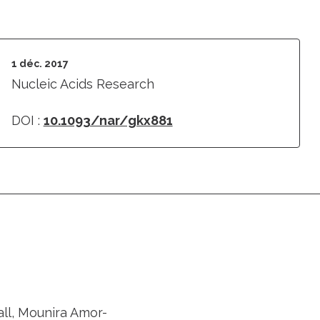
1 déc. 2017
Nucleic Acids Research
DOI :
10.1093/nar/gkx881
all, Mounira Amor-