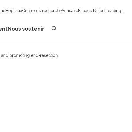
urie
Hôpitaux
Centre de recherche
Annuaire
Espace Patient
Loading...
Faire un don
ent
Nous soutenir
s and promoting end-resection