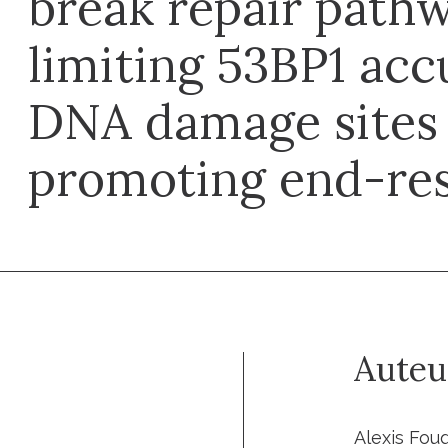
break repair path
limiting 53BP1 acc
DNA damage sites
promoting end-re
Auteu
Alexis Fou