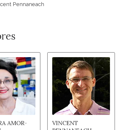
incent Pennaneach
res
RA AMOR-
VINCENT