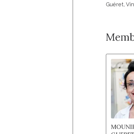
Guéret, V
Memb
MOUNI