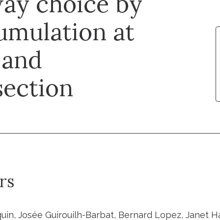
way choice by
umulation at
 and
section
rs
quin, Josée Guirouilh-Barbat, Bernard Lopez, Janet H