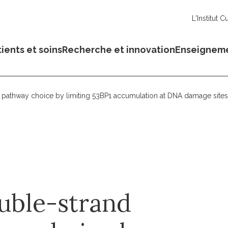
L'Institut C
ients et soins
Recherche et innovation
Enseignem
r pathway choice by limiting 53BP1 accumulation at DNA damage site
uble-strand