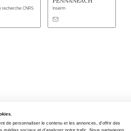
T
PENNANEACH
de recherche CNRS
Inserm
Retrouvez notre actualité sur les réseaux
okies.
t de personnaliser le contenu et les annonces, d'offrir des
aux médias sociaux et d'analyser notre trafic. Nous partageons