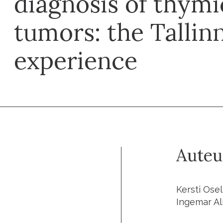
diagnosis of thymic
tumors: the Talli
experience
Auteu
Kersti Osel
Ingemar Al