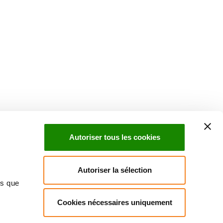
Suivez l'Institut Curie
 sociaux et en vous inscrivant à notre newsletter.
Autoriser tous les cookies
Inscrivez-vous à la newsletter
Autoriser la sélection
ns que
Cookies nécessaires uniquement
ndre
Annuaire
Actualités
Droits du patient
Presse