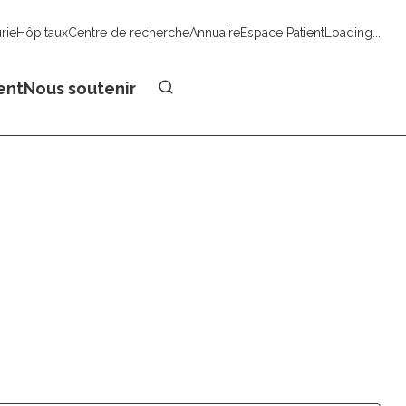
urie
Hôpitaux
Centre de recherche
Annuaire
Espace Patient
Loading...
Faire un don
ent
Nous soutenir