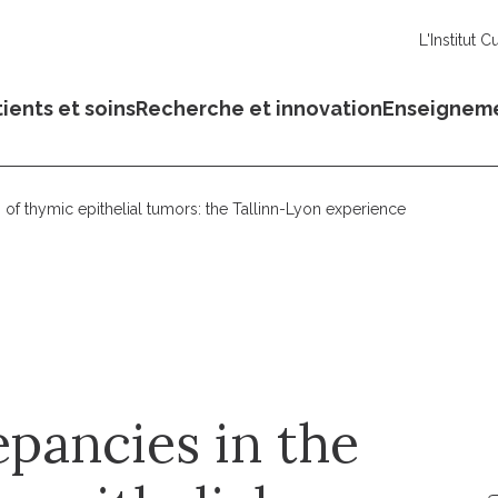
L'Institut C
ients et soins
Recherche et innovation
Enseignem
 of thymic epithelial tumors: the Tallinn-Lyon experience
epancies in the