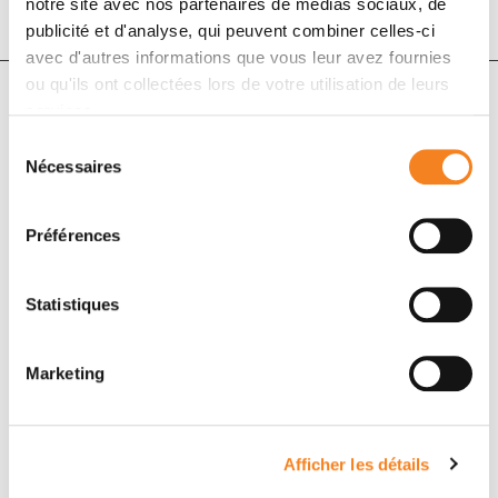
notre site avec nos partenaires de médias sociaux, de
publicité et d'analyse, qui peuvent combiner celles-ci
avec d'autres informations que vous leur avez fournies
ou qu'ils ont collectées lors de votre utilisation de leurs
services.
Auteurs
Sélection
Nécessaires
du
consentement
Gokoulakrichenane Loganadane, Zhen Xi, Hao Ping
Xu, Noemie Grellier Adedjouma, Louis Bazire, Alain
Préférences
Fourquet, Youlia M. Kirova
Statistiques
Marketing
Afficher les détails