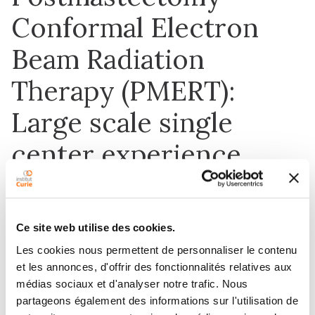
Conformal Electron
Beam Radiation
Therapy (PMERT):
Large scale single
center experience
1 juin 2017
Ce site web utilise des cookies.
Clinical and Translational Radiation
Les cookies nous permettent de personnaliser le contenu
Oncology
et les annonces, d'offrir des fonctionnalités relatives aux
médias sociaux et d'analyser notre trafic. Nous
DOI :
10.1016/j.ctro.2017.03.004
partageons également des informations sur l'utilisation de