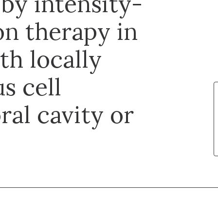
by intensity-
on therapy in
th locally
s cell
ral cavity or