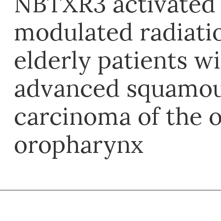
NBTXR3 activated 
modulated radiati
elderly patients wi
advanced squamou
carcinoma of the o
oropharynx