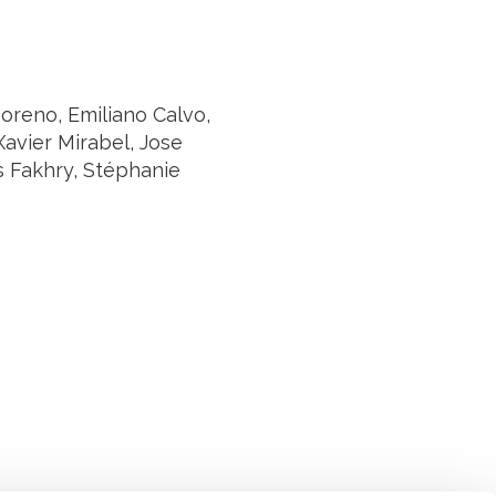
oreno, Emiliano Calvo,
Xavier Mirabel, Jose
as Fakhry, Stéphanie
Suivez l'Institut Curie
 sociaux et en vous inscrivant à notre newsletter.