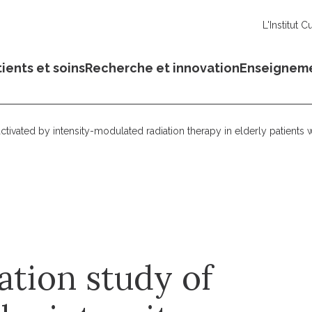
L'Institut C
ients et soins
Recherche et innovation
Enseignem
tivated by intensity-modulated radiation therapy in elderly patients
ation study of