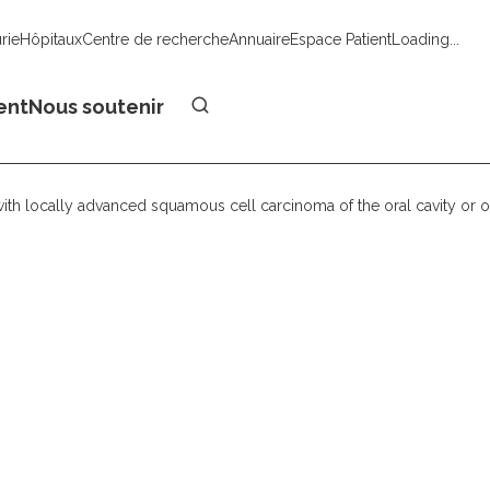
urie
Hôpitaux
Centre de recherche
Annuaire
Espace Patient
Loading...
Faire un don
ent
Nous soutenir
 with locally advanced squamous cell carcinoma of the oral cavity or