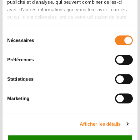
Auteurs
publicité et d'analyse, qui peuvent combiner celles-ci
avec d'autres informations que vous leur avez fournies
ou qu'ils ont collectées lors de votre utilisation de leurs
Claire Bonneau, Gilles Paintaud, Olivier Trédan,
services.
Coraline Dubot, Céline Desvignes, Véronique Dieras,
Sélection
Sophie Taillibert, Patricia Tresca, Isabelle Turbiez,
Nécessaires
du
Jacques Li, Christophe Passot, Fawzia Mefti,
consentement
Emmanuelle Mouret-Fourme, Emilie Le Rhun, Maya
Gutierrez
Préférences
Statistiques
Marketing
Afficher les détails