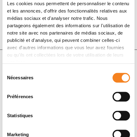
1 janv. 2020
Les cookies nous permettent de personnaliser le contenu
Clinical Lung Cancer
et les annonces, d'offrir des fonctionnalités relatives aux
médias sociaux et d'analyser notre trafic. Nous
DOI :
10.1016/j.cllc.2019.09.007
partageons également des informations sur l'utilisation de
notre site avec nos partenaires de médias sociaux, de
publicité et d'analyse, qui peuvent combiner celles-ci
avec d'autres informations que vous leur avez fournies
ou qu'ils ont collectées lors de votre utilisation de leurs
services.
Auteurs
Sélection
Nécessaires
du
consentement
Jaafar Bennouna, Nicolas Girard, Clarisse Audigier-
Valette, Aurélie le Thuaut, Radj Gervais, Philippe
Préférences
Masson, Marie Marcq, Olivier Molinier, Alexis Cortot,
Didier Debieuvre, Jacques Cadranel, Hervé Lena,
Statistiques
Denis Moro-Sibilot, Christos Chouaid, Bertrand
Mennecier, Thierry Urban, Christine Sagan, Ludivine
Perrier, Fabrice Barlesi, Marc G. Denis
Marketing