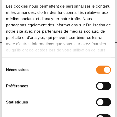
1 janv. 2020
Les cookies nous permettent de personnaliser le contenu
Pediatric Blood & Cancer
et les annonces, d'offrir des fonctionnalités relatives aux
médias sociaux et d'analyser notre trafic. Nous
DOI :
10.1002/pbc.28032
partageons également des informations sur l'utilisation de
notre site avec nos partenaires de médias sociaux, de
publicité et d'analyse, qui peuvent combiner celles-ci
avec d'autres informations que vous leur avez fournies
ou qu'ils ont collectées lors de votre utilisation de leurs
services.
Auteurs
Sélection
Nécessaires
du
Gwénaël Le Teuff, Alicia Castaneda‐Heredia, Christelle
consentement
Dufour, Timothy Jaspan, Raphael Calmon, Annick
Préférences
Devos, Kieran McHugh, Pierre Leblond, Didier
Frappaz, Isabelle Aerts, Christian M. Zwaan, Stéphane
Ducassou, Pascal Chastagner, Arnauld Verschuur,
Statistiques
Nadège Corradini, Michela Casanova, Hervé Rubie,
Riccardo Riccardi, Marie‐Cecile Le Deley, Gilles