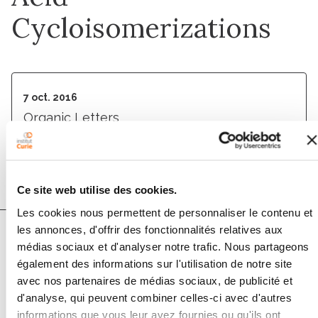
Cycloisomerizations
7 oct. 2016
Organic Letters
DOI :
10.1021/acs.orglett.6b02235
Ce site web utilise des cookies.
Les cookies nous permettent de personnaliser le contenu et
les annonces, d'offrir des fonctionnalités relatives aux
médias sociaux et d'analyser notre trafic. Nous partageons
Auteurs
également des informations sur l'utilisation de notre site
avec nos partenaires de médias sociaux, de publicité et
Xavier Bantreil, Aurélie Bourderioux, Pierre Mateo,
d'analyse, qui peuvent combiner celles-ci avec d'autres
informations que vous leur avez fournies ou qu'ils ont
Caroline E. Hagerman, Mohamed Selkti, Etienne