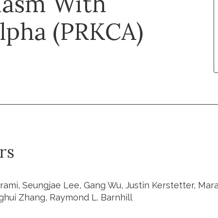
lasm With
Alpha (PRKCA)
rs
rami, Seungjae Lee, Gang Wu, Justin Kerstetter, Maral
nghui Zhang, Raymond L. Barnhill