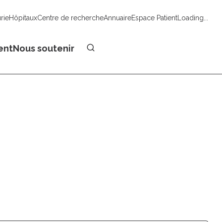
urie
Hôpitaux
Centre de recherche
Annuaire
Espace Patient
Loading...
Faire un don
ent
Nous soutenir