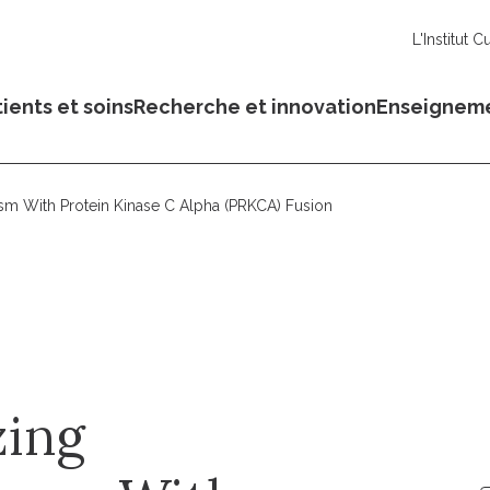
L'Institut C
ients et soins
Recherche et innovation
Enseignem
m With Protein Kinase C Alpha (PRKCA) Fusion
zing