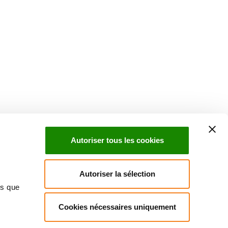
Suivez l'Institut Curie
 sociaux et en vous inscrivant à notre newsletter.
Autoriser tous les cookies
Inscrivez-vous à la newsletter
Autoriser la sélection
ns que
Cookies nécessaires uniquement
ndre
Annuaire
Actualités
Droits du patient
Presse