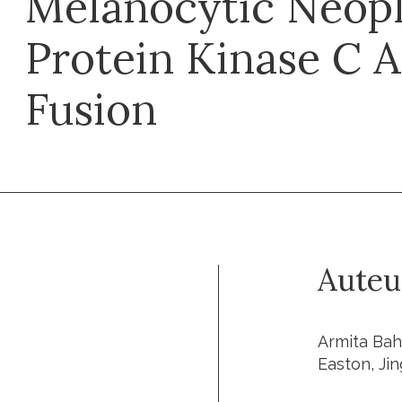
Melanocytic Neop
Protein Kinase C 
Fusion
Auteu
Armita Bah
Easton, Ji