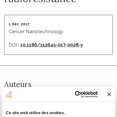
1 déc. 2017
Cancer Nanotechnology
DOI :
10.1186/s12645-017-0028-y
Auteurs
Sha Li, Erika Porcel, Hynd Remita, Sergio Marco,
Matthieu Réfrégiers, Murielle Dutertre, Fabrice
Confalonieri, Sandrine Lacombe
Ce site web utilise des cookies.