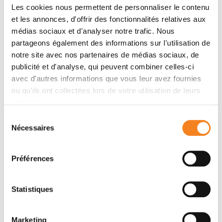
Les cookies nous permettent de personnaliser le contenu
et les annonces, d'offrir des fonctionnalités relatives aux
Membres
médias sociaux et d'analyser notre trafic. Nous
partageons également des informations sur l'utilisation de
notre site avec nos partenaires de médias sociaux, de
publicité et d'analyse, qui peuvent combiner celles-ci
avec d'autres informations que vous leur avez fournies
ou qu'ils ont collectées lors de votre utilisation de leurs
services.
Sélection
Nécessaires
du
consentement
MARTIN
Préférences
DUTERTRE
Chargé de recherche
Statistiques
Inserm
Marketing