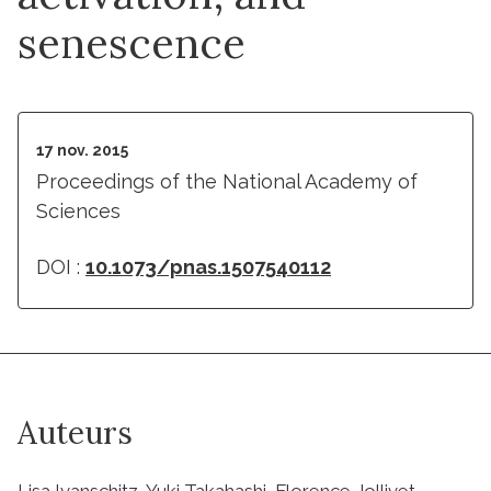
senescence
17 nov. 2015
Proceedings of the National Academy of
Sciences
DOI :
10.1073/pnas.1507540112
Auteurs
Lisa Ivanschitz, Yuki Takahashi, Florence Jollivet,