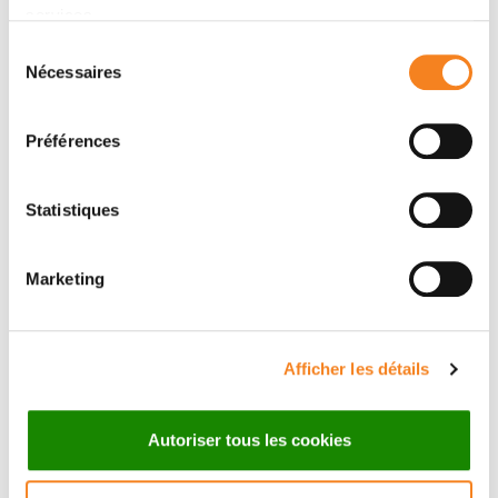
PML NBs as SUMOylation factories and regulators of
services.
senescence.
Sélection
Nécessaires
du
consentement
Membres
Préférences
Statistiques
Marketing
Afficher les détails
OLIVIER
Autoriser tous les cookies
AYRAULT
Directeur de recherche