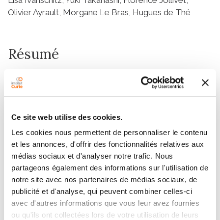
Olivier Ayrault, Morgane Le Bras, Hugues de Thé
Résumé
Significance
Promyelocytic leukemia protein (PML) nuclear bodies
(NBs) are subnuclear domains proposed to facilitate
posttranslational modifications. Among NB partners,
Ce site web utilise des cookies.
proteins are p53 and are most of the regulators.
Les cookies nous permettent de personnaliser le contenu
Overexpression of a single PML splice variant, PML IV,
et les annonces, d'offrir des fonctionnalités relatives aux
triggers p53-driven senescence. We demonstrate an
médias sociaux et d'analyser notre trafic. Nous
interaction between PML IV C terminus and the ARF
partageons également des informations sur l'utilisation de
tumor suppressor. This interaction is required to
notre site avec nos partenaires de médias sociaux, de
promote p53 SUMOylation and subsequent
publicité et d'analyse, qui peuvent combiner celles-ci
stabilization. These results unexpectedly bridge three
avec d'autres informations que vous leur avez fournies
key tumor suppressors and stress the key role of
ou qu'ils ont collectées lors de votre utilisation de leurs