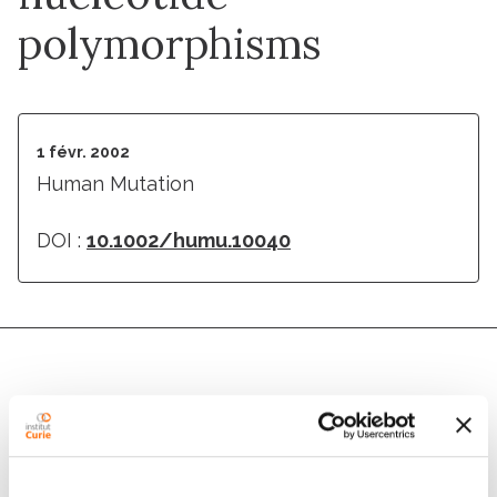
polymorphisms
1 févr. 2002
Human Mutation
DOI :
10.1002/humu.10040
Auteurs
Zi Qiang Yuan, Bruce Gottlieb, Lenore K. Beitel, Nora
Wong, Philip H. Gordon, Qing Wang, Alain Puisieux,