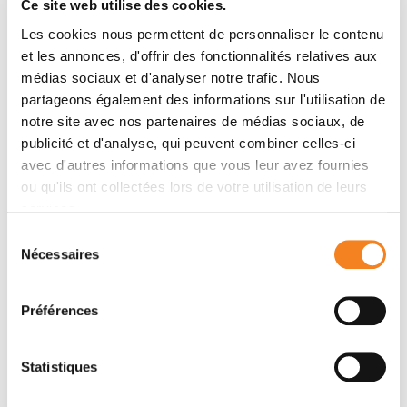
Ce site web utilise des cookies.
William D. Foulkes, Mark Trifiro
Les cookies nous permettent de personnaliser le contenu
et les annonces, d'offrir des fonctionnalités relatives aux
médias sociaux et d'analyser notre trafic. Nous
Membres
partageons également des informations sur l'utilisation de
notre site avec nos partenaires de médias sociaux, de
publicité et d'analyse, qui peuvent combiner celles-ci
avec d'autres informations que vous leur avez fournies
ou qu'ils ont collectées lors de votre utilisation de leurs
services.
Sélection
Nécessaires
du
consentement
Préférences
ALAIN
PUISIEUX
Statistiques
Professeur - Médecin
UVSQ