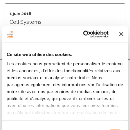
1 juin 2018
Cell Systems
DOI :
10.1016/j.cels.2018.03.014
Ce site web utilise des cookies.
Les cookies nous permettent de personnaliser le contenu
et les annonces, d'offrir des fonctionnalités relatives aux
médias sociaux et d'analyser notre trafic. Nous
Auteurs
partageons également des informations sur l'utilisation de
notre site avec nos partenaires de médias sociaux, de
Björn Grüning, John Chilton, Johannes Köster, Ryan
publicité et d'analyse, qui peuvent combiner celles-ci
Dale, Nicola Soranzo, Marius van den Beek, Jeremy
avec d'autres informations que vous leur avez fournies
Goecks, Rolf Backofen, Anton Nekrutenko, James
ou qu'ils ont collectées lors de votre utilisation de leurs
Taylor
services.
Sélection