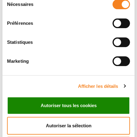
Nécessaires
du
consentement
Préférences
Statistiques
Marketing
Suivez l'Institut Curie
Afficher les détails
Retrouvez notre actualité sur les réseaux
Autoriser tous les cookies
sociaux et en vous inscrivant à notre newsletter.
Autoriser la sélection
Inscrivez-vous à la newsletter