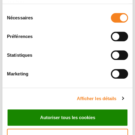
services.
Huddart, Yolande Lievens, David Sebag-Montefiore,
Sélection
Charlotte E. Coles
Nécessaires
du
consentement
Préférences
Statistiques
Marketing
Afficher les détails
Suivez l'Institut Curie
Autoriser tous les cookies
Retrouvez notre actualité sur les réseaux
sociaux et en vous inscrivant à notre newsletter.